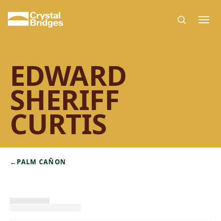
Skip to main content
EDWARD
SHERIFF
CURTIS
←
PALM CAÑON