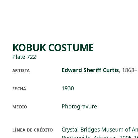
Skip to main content
78°F
OPEN TODAY 10
KOBUK COSTUME
Plate 722
Edward Sheriff Curtis
,
1868–
ARTISTA
1930
FECHA
Photogravure
MEDIO
Crystal Bridges Museum of Am
LÍNEA DE CRÉDITO
Bentonville, Arkansas, 2005.2