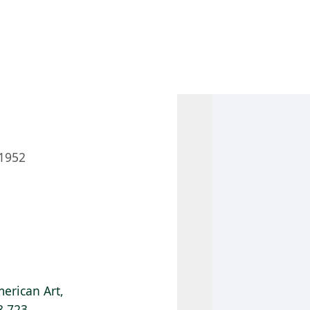
 AM – 8 PM
CALENDARIO
TIENDA
DONA
ME
(SE ABRE EN UNA PEST
(SE ABRE EN
1952
erican Art,
8.723