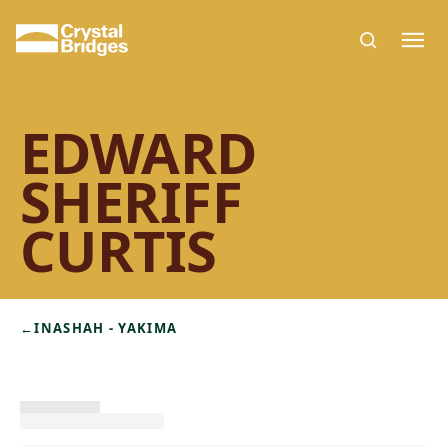
Skip to main content
EDWARD
SHERIFF
CURTIS
←
INASHAH - YAKIMA