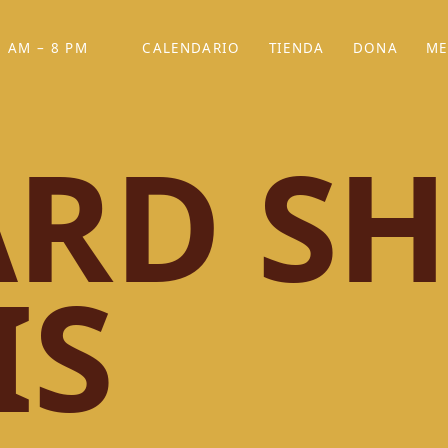
 AM – 8 PM
CALENDARIO
TIENDA
DONA
ME
(SE ABRE EN UNA PEST
(SE ABRE EN
RD SH
IS