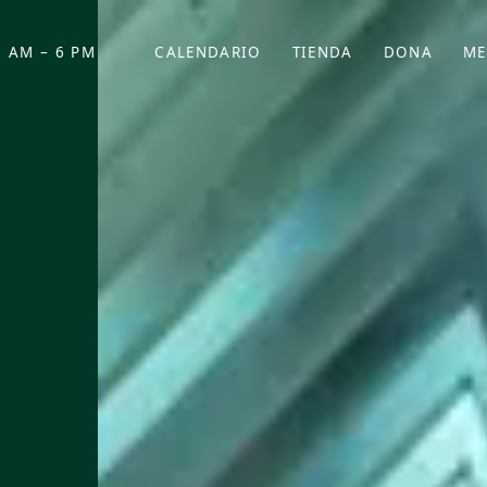
 AM – 6 PM
CALENDARIO
TIENDA
DONA
ME
(SE ABRE EN UNA PEST
(SE ABRE EN