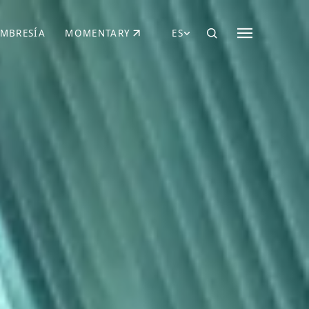
MBRESÍA
MOMENTARY
ES
AÑA NUEVA)
 UNA PESTAÑA NUEVA)
(SE ABRE EN UNA PESTAÑA NUEVA)