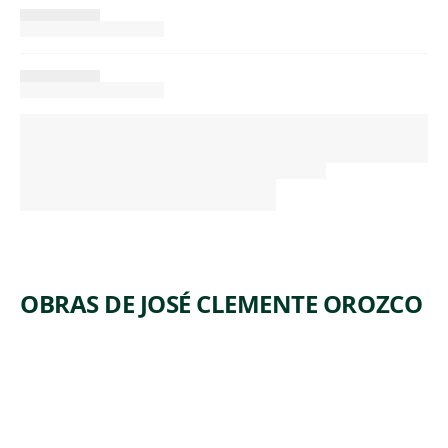
OBRAS DE JOSÉ CLEMENTE OROZCO
ARTWORK
LOS
ARTWORK
NEGROS
SINTRAB
COLGAD
AJO (THE