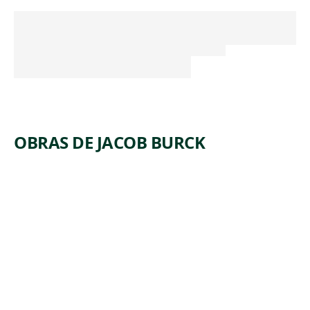
OBRAS DE JACOB BURCK
ARTWORK
THE
LORD
PROVIDE
S
Print
,
Jacob Burck
1934