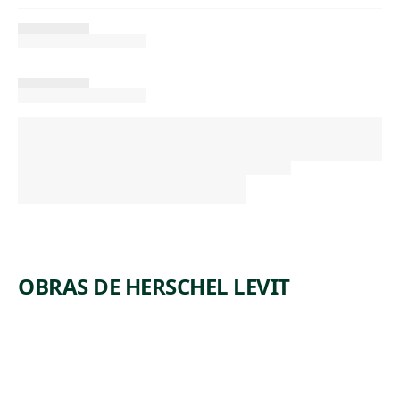
OBRAS DE HERSCHEL LEVIT
ARTWORK
TAKE IT
ARTWORK
PIETA
AWAY
Print