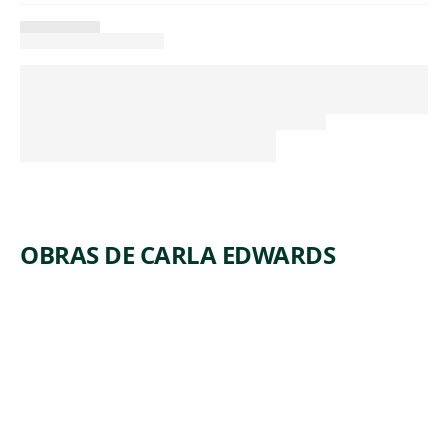
OBRAS DE CARLA EDWARDS
ARTWORK
BONFIRE
Textile
Carla
, 2017
Edwards