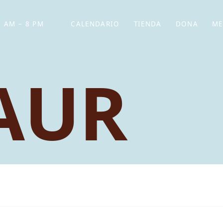
 AM – 8 PM
CALENDARIO
TIENDA
DONA
ME
(SE ABRE EN UNA PEST
(SE ABRE EN
AUR