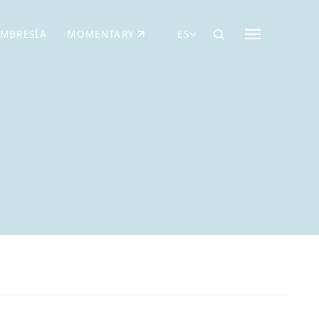
MBRESÍA
MOMENTARY
ES
AÑA NUEVA)
 UNA PESTAÑA NUEVA)
(SE ABRE EN UNA PESTAÑA NUEVA)