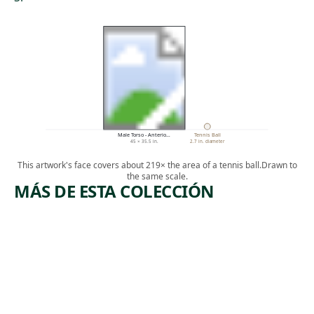
Male Torso - Anterio…
Tennis Ball
45 × 35.5 in.
2.7 in. diameter
This artwork's face covers about 219× the area of a tennis ball.
Drawn to
the same scale.
MÁS DE ESTA COLECCIÓN
ARTWORK
ARTWORK
THE
RED
GREAT
MOON
TURF,
Painting
AFTER
,
David Bates