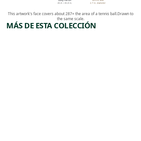
Dolly Parton
Tennis Ball
45.8 × 45.8 in.
2.7 in. diameter
This artwork's face covers about 287× the area of a tennis ball.
Drawn to
the same scale.
MÁS DE ESTA COLECCIÓN
ARTWORK
ARTWORK
TWO-
STILL
HEADED
LIFE
FIGURE
WITH
PEARS
Sculpture
(RECTO);
,
Keith Haring
RED
1986
APPLES
(VERSO)
Watercolor
Charles
Demuth
, ca.
1929