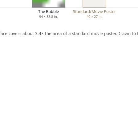
The Bubble
Standard/Movie Poster
94 × 38.8 in.
40 × 27 in.
 face covers about 3.4× the area of a standard movie poster.
Drawn to 
ARTWORK
S
GIANT
PANDA
s
Print
,
Andy Warhol
1983