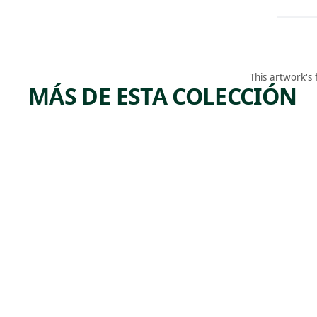
This artwork's
MÁS DE ESTA COLECCIÓN
ARTWORK
ARTWORK
ROSES
FENCE
OF
Painting
,
Paul Cadmu
YESTER
1946
DAY
Sculpture
Harriet
Whitney
,
Frishmuth