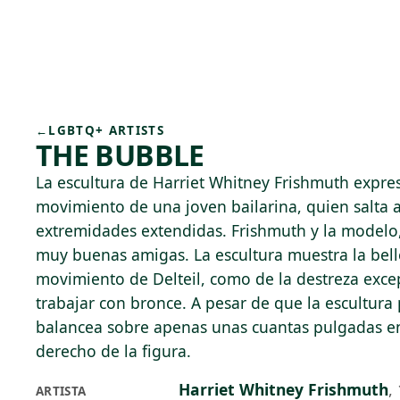
Skip to main content
80°F
OPEN TODAY 10
←
LGBTQ+ ARTISTS
THE BUBBLE
La escultura de Harriet Whitney Frishmuth expres
movimiento de una joven bailarina, quien salta 
extremidades extendidas. Frishmuth y la modelo,
muy buenas amigas. La escultura muestra la belle
movimiento de Delteil, como de la destreza exce
trabajar con bronce. A pesar de que la escultura p
balancea sobre apenas unas cuantas pulgadas en 
derecho de la figura.
Harriet Whitney Frishmuth
,
ARTISTA