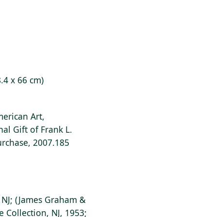
8.4 x 66 cm)
erican Art,
al Gift of Frank L.
rchase, 2007.185
 NJ; (James Graham &
e Collection, NJ, 1953;