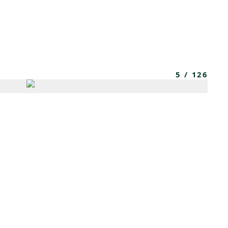
MBRESÍA
MOMENTARY
ES
AÑA NUEVA)
 UNA PESTAÑA NUEVA)
(SE ABRE EN UNA PESTAÑA NUEVA)
5
/
126