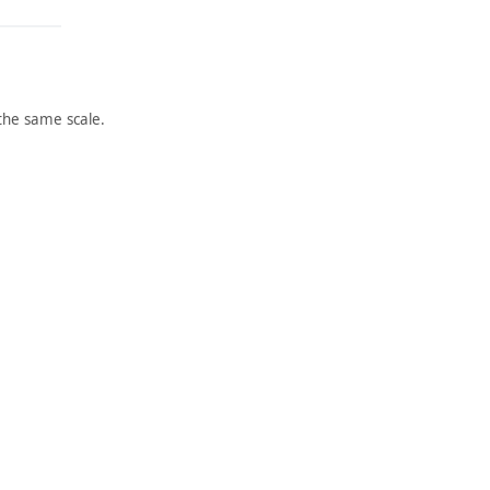
the same scale.
ARTWORK
ARTWORK
SELF-
LOVE
PORTR
Sculpture
Robert
AIT
,
Indiana
Painting
1966-1999
,
Paul Cadmus
1935