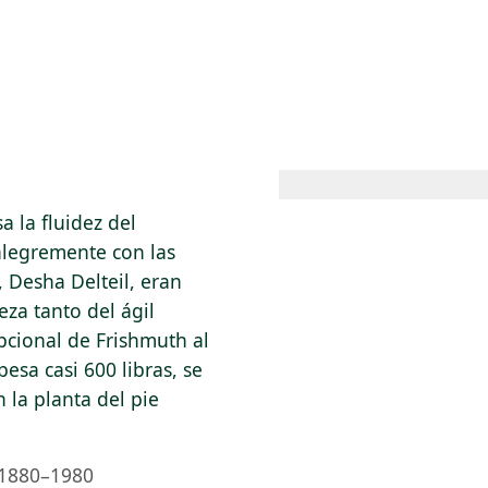
 AM – 6 PM
CALENDARIO
TIENDA
DONA
ME
(SE ABRE EN UNA PEST
(SE ABRE EN
a la fluidez del
alegremente con las
 Desha Delteil, eran
za tanto del ágil
pcional de Frishmuth al
esa casi 600 libras, se
la planta del pie
1880–1980