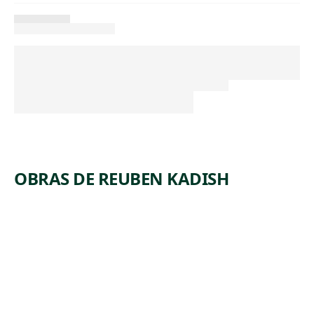
OBRAS DE REUBEN KADISH
ARTWORK
INDUSTR
IAL
ACCIDEN
T
Print