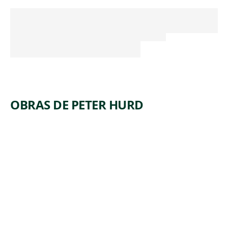
OBRAS DE PETER HURD
ARTWORK
THE
NIGHT
WATCHM
AN
Print
,
Peter Hurd
1935