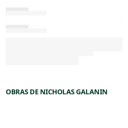
OBRAS DE NICHOLAS GALANIN
ARTWORK
I THINK
V
IT GOES
LIKE THIS