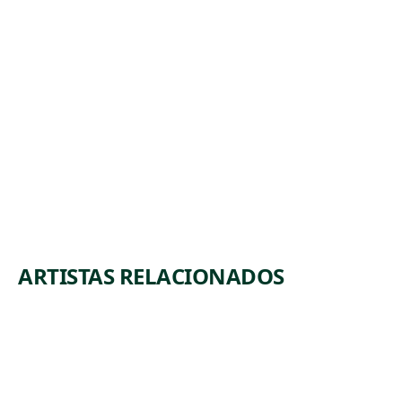
AND
MAMMA
(PREDECE
SSORS
#2)
Mixed Media
Njideka
Akunyili
, 2014
Crosby
ARTISTAS RELACIONADOS
ALL
T.C.
AN
CAN
HO
NO
USE
N