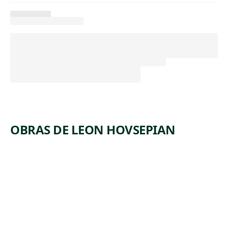
OBRAS DE LEON HOVSEPIAN
ARTWORK
INDUSTR
IAL
SCENE
Print
Leon