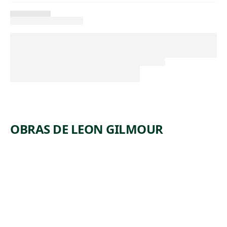
OBRAS DE LEON GILMOUR
ARTWORK
CEMENT
FINISHER
S
Print
,
Leon Gilmour