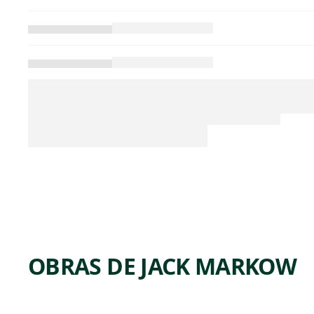
OBRAS DE JACK MARKOW
ARTWORK