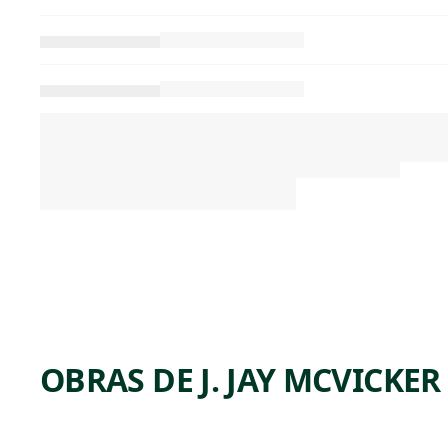
OBRAS DE J. JAY MCVICKER
ARTWORK