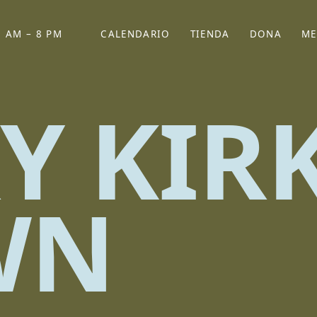
 AM – 8 PM
CALENDARIO
TIENDA
DONA
ME
(SE ABRE EN UNA PEST
(SE ABRE EN
Y KIR
WN