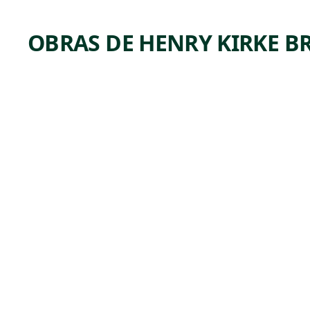
OBRAS DE HENRY KIRKE 
ARTWORK
THE
CHOOS
ING OF
THE
ARROW
Sculpture
Henry Kirke
, 1849
Brown