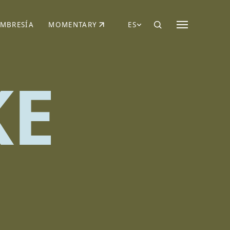
MBRESÍA
MOMENTARY
ES
AÑA NUEVA)
 UNA PESTAÑA NUEVA)
(SE ABRE EN UNA PESTAÑA NUEVA)
KE