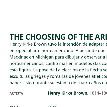
Skip to main content
74°F
OPEN TODAY 10
THE CHOOSING OF THE A
Henry Kirke Brown tuvo la intención de adaptar e
europeo al arte norteamericano. A pesar de que B
Mackinac en Michigan para dibujar y observar a 
norteamericanos, confió más en modelos clásico
esta figura. La pose de La elección de la flecha s
esculturas griegas y romanas de jóvenes atlétic
haber visto durante su estadía de cuatro años en 
Henry Kirke Brown
,
1814–18
ARTISTA