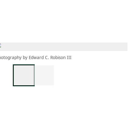
MBRESÍA
MOMENTARY
ES
AÑA NUEVA)
 UNA PESTAÑA NUEVA)
(SE ABRE EN UNA PESTAÑA NUEVA)
hotography by Edward C. Robison III