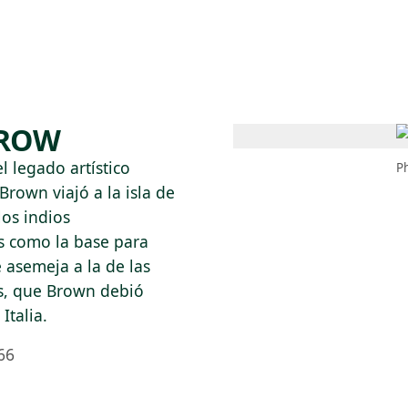
 AM – 8 PM
CALENDARIO
TIENDA
DONA
ME
(SE ABRE EN UNA PEST
(SE ABRE EN
RROW
l legado artístico
P
rown viajó a la isla de
los indios
s como la base para
e asemeja a la de las
os, que Brown debió
Italia.
66