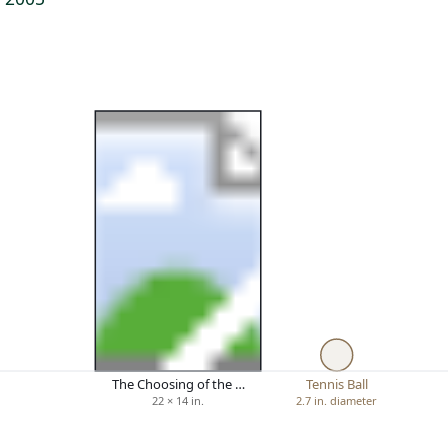
The Choosing of the …
Tennis Ball
22 × 14 in.
2.7 in. diameter