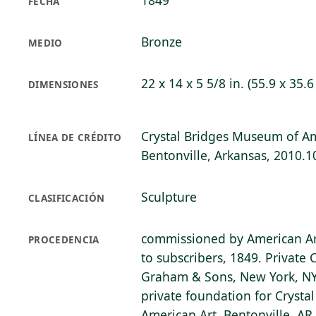
1849
FECHA
Bronze
MEDIO
22 x 14 x 5 5/8 in. (55.9 x 35.6
DIMENSIONES
Crystal Bridges Museum of Am
LÍNEA DE CRÉDITO
Bentonville, Arkansas, 2010.1
Sculpture
CLASIFICACIÓN
commissioned by American Art
PROCEDENCIA
to subscribers, 1849. Private 
Graham & Sons, New York, NY
private foundation for Cryst
American Art, Bentonville, AR