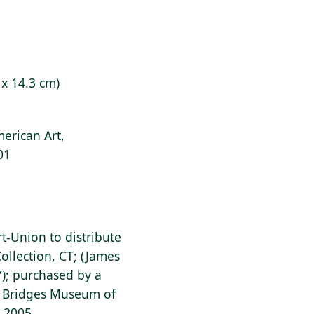
 x 14.3 cm)
erican Art,
01
-Union to distribute
Collection, CT; (James
); purchased by a
al Bridges Museum of
, 2005