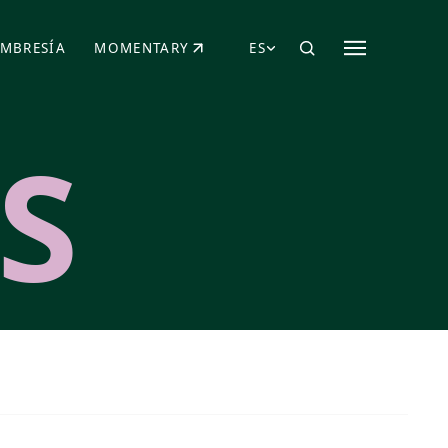
MBRESÍA
MOMENTARY
ES
AÑA NUEVA)
 UNA PESTAÑA NUEVA)
(SE ABRE EN UNA PESTAÑA NUEVA)
S