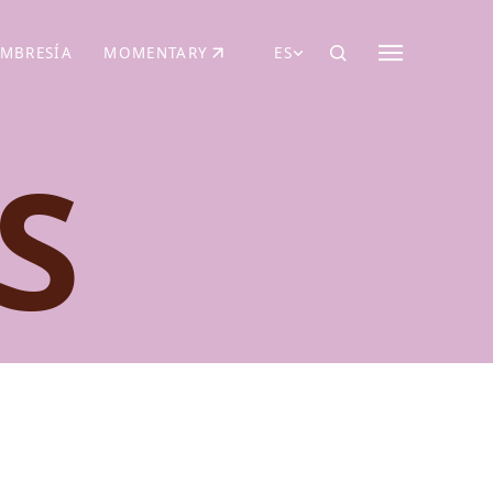
MBRESÍA
MOMENTARY
ES
AÑA NUEVA)
 UNA PESTAÑA NUEVA)
(SE ABRE EN UNA PESTAÑA NUEVA)
S