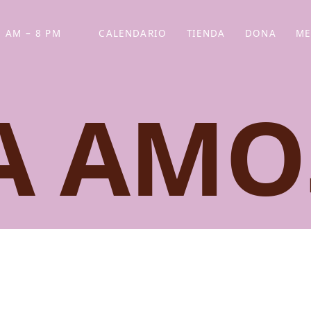
 AM – 8 PM
CALENDARIO
TIENDA
DONA
ME
(SE ABRE EN UNA PEST
(SE ABRE EN
A AMO