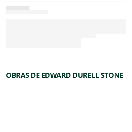
OBRAS DE EDWARD DURELL STONE
ARTWORK
LOUNGE
CHAIR
Decorative Arts
Edward Durell
, 1952
Stone