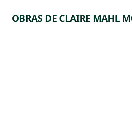
OBRAS DE CLAIRE MAHL 
ARTWORK
TRANS
PORTAT
ION
Print
Claire Mahl
, ca.
Moore
1935 - 1940