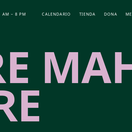
 AM – 8 PM
CALENDARIO
TIENDA
DONA
ME
(SE ABRE EN UNA PEST
(SE ABRE EN
RE MA
RE