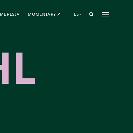
MBRESÍA
MOMENTARY
ES
AÑA NUEVA)
 UNA PESTAÑA NUEVA)
(SE ABRE EN UNA PESTAÑA NUEVA)
HL