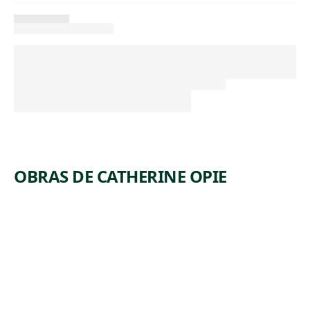
OBRAS DE CATHERINE OPIE
ARTWORK
PIG PEN
Photograph
Catherine
, 1993,
Opie
printed 2013