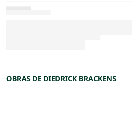
OBRAS DE DIEDRICK BRACKENS
ARTWORK
A YEAR
OF
NEGOTIA
TIONS
Textile