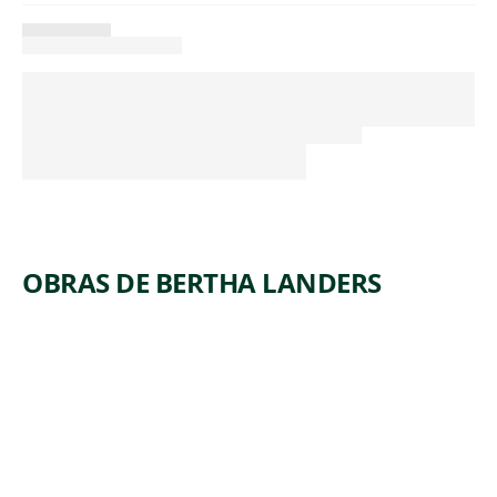
OBRAS DE BERTHA LANDERS
ARTWORK
CLOTH
VERSUS
STEEL
Print
Bertha