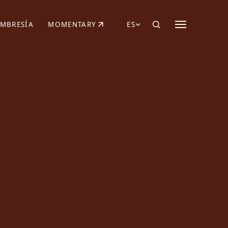
MBRESÍA
MOMENTARY
ES
AÑA NUEVA)
 UNA PESTAÑA NUEVA)
(SE ABRE EN UNA PESTAÑA NUEVA)