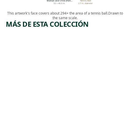
Woman and Child (Fem…
Tennis Ball
53 × 40.5 in.
2.7 in. diameter
This artwork's face covers about 294× the area of a tennis ball.
Drawn to
the same scale.
MÁS DE ESTA COLECCIÓN
ARTWORK
ARTWORK
CYCLAME
SESTIERE
N
DI
DORSO
Watercolor
DURO,
Charles
VENICE
, 1916
Demuth
Print
,
John Marin
1907