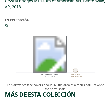
Crystal Bridges Museum of American Art, Bentonville,
AR, 2018
EN EXHIBICIÓN
Sí
Woman with Gloves
Tennis Ball
21.3 × 19.4 in.
2.7 in. diameter
This artwork's face covers about 56× the area of a tennis ball.
Drawn to
the same scale.
MÁS DE ESTA COLECCIÓN
ARTWORK
ARTWORK