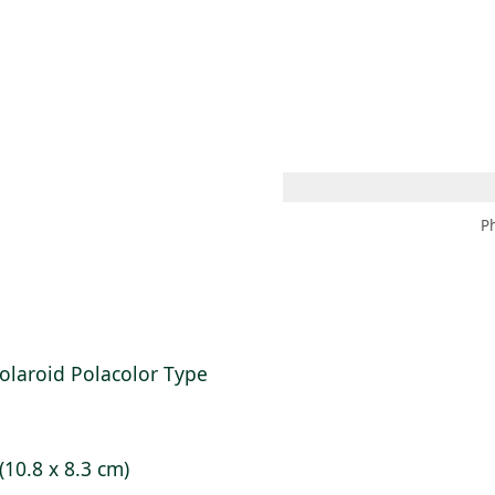
 AM – 8 PM
CALENDARIO
TIENDA
DONA
ME
(SE ABRE EN UNA PEST
(SE ABRE EN
P
Polaroid Polacolor Type
 (10.8 x 8.3 cm)