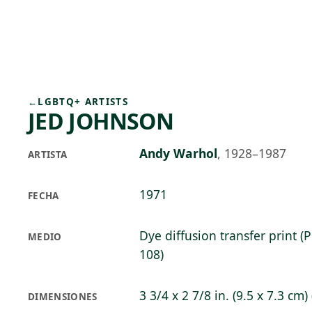
Skip to main content
93°F
OPEN TODAY 10
←
LGBTQ+ ARTISTS
JED JOHNSON
Andy Warhol
,
1928–1987
ARTISTA
1971
FECHA
Dye diffusion transfer print (
MEDIO
108)
3 3/4 x 2 7/8 in. (9.5 x 7.3 cm)
DIMENSIONES