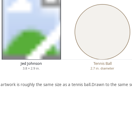
Jed Johnson
Tennis Ball
3.8 × 2.9 in.
2.7 in. diameter
 artwork is roughly the same size as a tennis ball.
Drawn to the same sc
ARTWORK
RED
AND