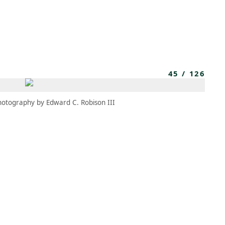
MBRESÍA
MOMENTARY
ES
AÑA NUEVA)
 UNA PESTAÑA NUEVA)
(SE ABRE EN UNA PESTAÑA NUEVA)
45
/
126
hotography by Edward C. Robison III