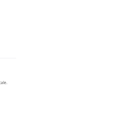
ale.
ARTWORK
ARTWORK
UNTITL
SANDY
ED
BRANT