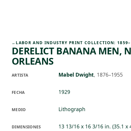
Skip to main content
92°F
OPEN TODAY 10
←
LABOR AND INDUSTRY PRINT COLLECTION: 1859–
DERELICT BANANA MEN, 
ORLEANS
Mabel Dwight
,
1876–1955
ARTISTA
1929
FECHA
Lithograph
MEDIO
13 13/16 x 16 3/16 in. (35.1 x
DIMENSIONES