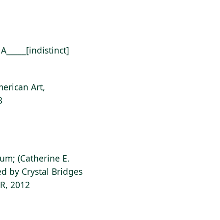
 A_____[indistinct]
erican Art,
8
ium; (Catherine E.
d by Crystal Bridges
AR, 2012