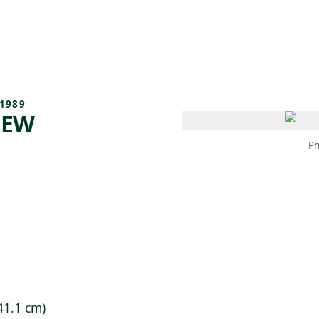
 AM – 8 PM
CALENDARIO
TIENDA
DONA
ME
(SE ABRE EN UNA PEST
(SE ABRE EN
1989
NEW
Ph
 41.1 cm)