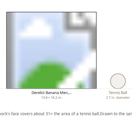
Derelict Banana Men,…
Tennis Ball
13.8 × 16.2 in.
2.7 in. diameter
work's face covers about 31× the area of a tennis ball.
Drawn to the sam