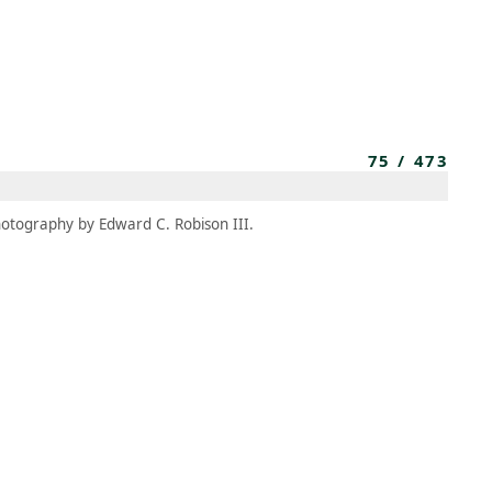
MBRESÍA
MOMENTARY
ES
AÑA NUEVA)
 UNA PESTAÑA NUEVA)
(SE ABRE EN UNA PESTAÑA NUEVA)
75
/
473
otography by Edward C. Robison III.