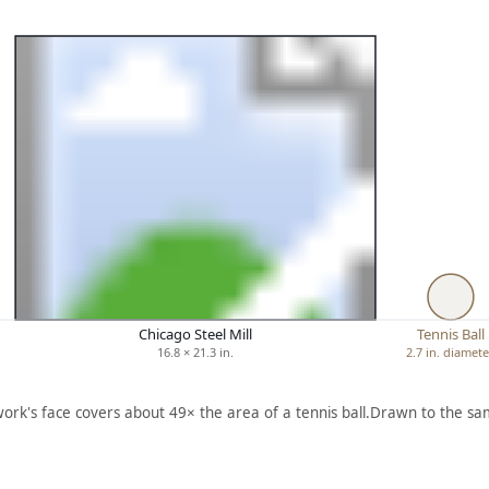
Chicago Steel Mill
Tennis Ball
16.8 × 21.3 in.
2.7 in. diamet
work's face covers about 49× the area of a tennis ball.
Drawn to the sam