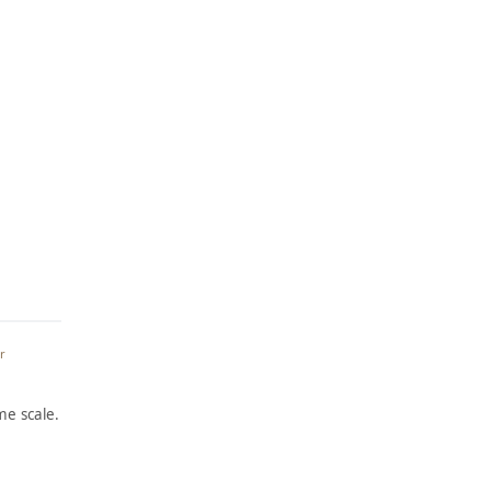
er
e scale.