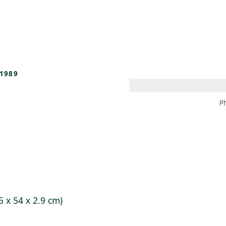
 AM – 8 PM
CALENDARIO
TIENDA
DONA
ME
(SE ABRE EN UNA PEST
(SE ABRE EN
1989
P
5 x 54 x 2.9 cm)