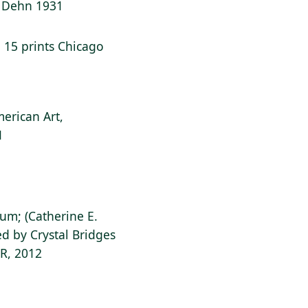
lf Dehn 1931
l: 15 prints Chicago
erican Art,
1
ium; (Catherine E.
d by Crystal Bridges
AR, 2012