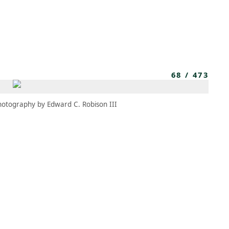
MBRESÍA
MOMENTARY
ES
AÑA NUEVA)
 UNA PESTAÑA NUEVA)
(SE ABRE EN UNA PESTAÑA NUEVA)
68
/
473
hotography by Edward C. Robison III