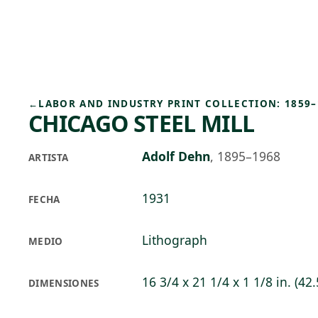
Skip to main content
87°F
OPEN TODAY 10
←
LABOR AND INDUSTRY PRINT COLLECTION: 1859–
CHICAGO STEEL MILL
Adolf Dehn
,
1895–1968
ARTISTA
1931
FECHA
Lithograph
MEDIO
16 3/4 x 21 1/4 x 1 1/8 in. (42.
DIMENSIONES