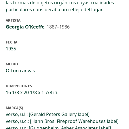
las formas de objetos orgánicos cuyas cualidades
particulares consideraba un reflejo del lugar.
ARTISTA
Georgia O'Keeffe
,
1887–1986
FECHA
1935
MEDIO
Oil on canvas
DIMENSIONES
16 1/8 x 20 1/8 x 1 7/8 in.
MARCA(S)
verso, u.l.: [Gerald Peters Gallery label]
verso, u.c.: [Hahn Bros. Fireproof Warehouses label]
verso, u.r.: [Guggenheim, Asher Associates label]