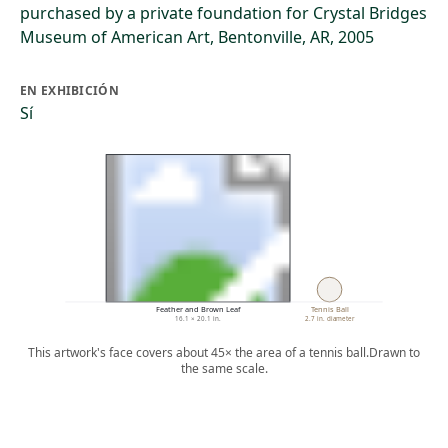
purchased by a private foundation for Crystal Bridges
Museum of American Art, Bentonville, AR, 2005
EN EXHIBICIÓN
Sí
Feather and Brown Leaf
Tennis Ball
16.1 × 20.1 in.
2.7 in. diameter
This artwork's face covers about 45× the area of a tennis ball.
Drawn to
the same scale.