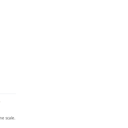
r
e scale.