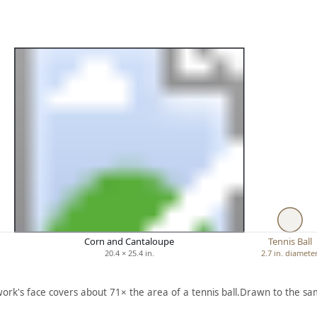
Corn and Cantaloupe
Tennis Ball
20.4 × 25.4 in.
2.7 in. diamete
work's face covers about 71× the area of a tennis ball.
Drawn to the sam