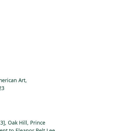
erican Art,
23
], Oak Hill, Prince
nt to Eleanor Belt Lee