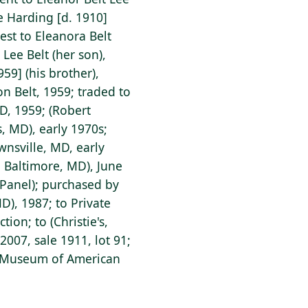
ee Harding [d. 1910]
est to Eleanora Belt
 Lee Belt (her son),
59] (his brother),
on Belt, 1959; traded to
D, 1959; (Robert
, MD), early 1970s;
nsville, MD, early
, Baltimore, MD), June
n Panel); purchased by
D), 1987; to Private
tion; to (Christie's,
007, sale 1911, lot 91;
s Museum of American