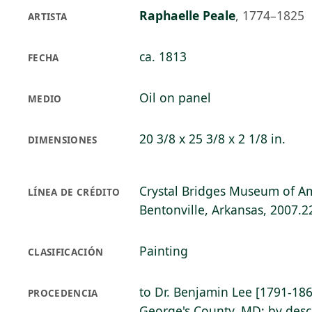
Raphaelle Peale
,
1774–1825
ARTISTA
ca. 1813
FECHA
Oil on panel
MEDIO
20 3/8 x 25 3/8 x 2 1/8 in.
DIMENSIONES
Crystal Bridges Museum of Am
LÍNEA DE CRÉDITO
Bentonville, Arkansas, 2007.2
Painting
CLASIFICACIÓN
to Dr. Benjamin Lee [1791-1863
PROCEDENCIA
George's County, MD; by desce