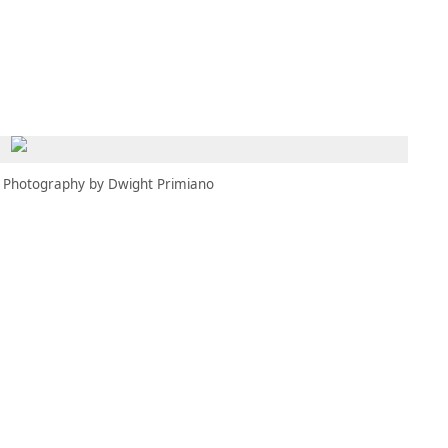
MBRESÍA
MOMENTARY
ES
AÑA NUEVA)
 UNA PESTAÑA NUEVA)
(SE ABRE EN UNA PESTAÑA NUEVA)
Photography by Dwight Primiano