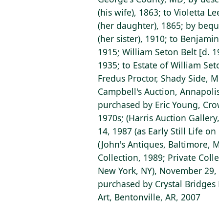
(his wife), 1863; to Violetta L
(her daughter), 1865; by bequ
(her sister), 1910; to Benjamin
1915; William Seton Belt [d. 19
1935; to Estate of William Set
Fredus Proctor, Shady Side, M
Campbell's Auction, Annapolis
purchased by Eric Young, Crow
1970s; (Harris Auction Gallery
14, 1987 (as Early Still Life o
(John's Antiques, Baltimore, M
Collection, 1989; Private Collec
New York, NY), November 29, 2
purchased by Crystal Bridge
Art, Bentonville, AR, 2007