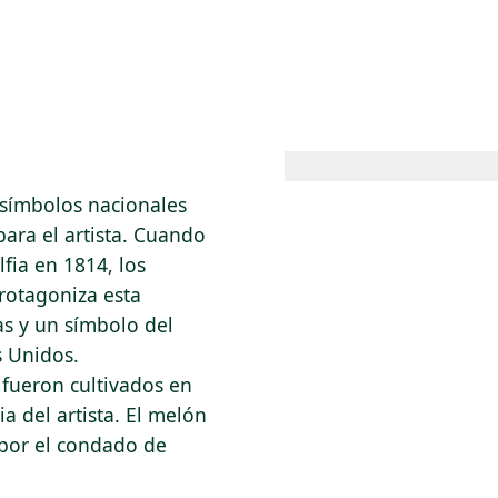
 AM – 8 PM
CALENDARIO
TIENDA
DONA
ME
(SE ABRE EN UNA PEST
(SE ABRE EN
 símbolos nacionales
ara el artista. Cuando
lfia en 1814, los
rotagoniza esta
as y un símbolo del
s Unidos.
 fueron cultivados en
a del artista. El melón
 por el condado de