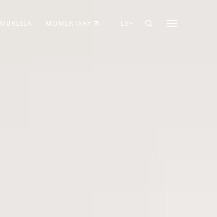
MBRESÍA
MOMENTARY
ES
AÑA NUEVA)
 UNA PESTAÑA NUEVA)
(SE ABRE EN UNA PESTAÑA NUEVA)