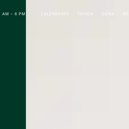
 AM – 6 PM
CALENDARIO
TIENDA
DONA
ME
(SE ABRE EN UNA PEST
(SE ABRE EN