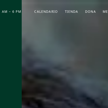
 AM – 6 PM
CALENDARIO
TIENDA
DONA
ME
(SE ABRE EN UNA PEST
(SE ABRE EN