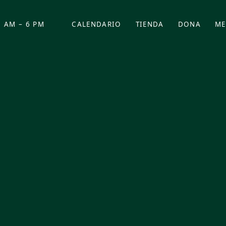
 AM – 6 PM
CALENDARIO
TIENDA
DONA
ME
(SE ABRE EN UNA PEST
(SE ABRE EN