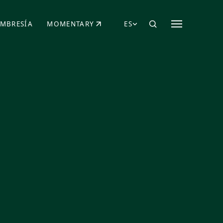
MBRESÍA
MOMENTARY
ES
AÑA NUEVA)
 UNA PESTAÑA NUEVA)
(SE ABRE EN UNA PESTAÑA NUEVA)