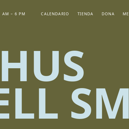
 AM – 6 PM
CALENDARIO
TIENDA
DONA
ME
(SE ABRE EN UNA PEST
(SE ABRE EN
HUS
ELL S