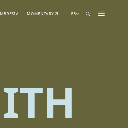
MBRESÍA
MOMENTARY
ES
AÑA NUEVA)
 UNA PESTAÑA NUEVA)
(SE ABRE EN UNA PESTAÑA NUEVA)
MITH