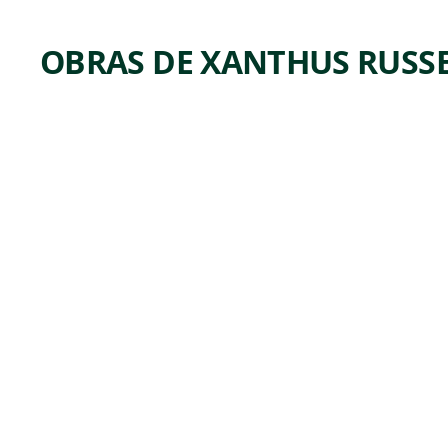
OBRAS DE XANTHUS RUSSE
ARTWORK
TWO
TREES
ON THE
PENNY
PACK
Drawing
Xanthus
,
Russell Smith
ca. 1860