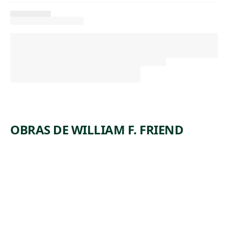
OBRAS DE WILLIAM F. FRIEND
ARTWORK
WINTER
LANDSCA
PE WITH
SETTLERS
CUTTING