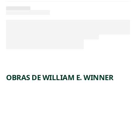
OBRAS DE WILLIAM E. WINNER
ARTWORK
THE
BLESSED
BABY
Drawing
William E.