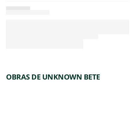
OBRAS DE UNKNOWN BETE
ARTWORK
STANDIN
G FIGURE
WITH
BOWL
ON HEAD