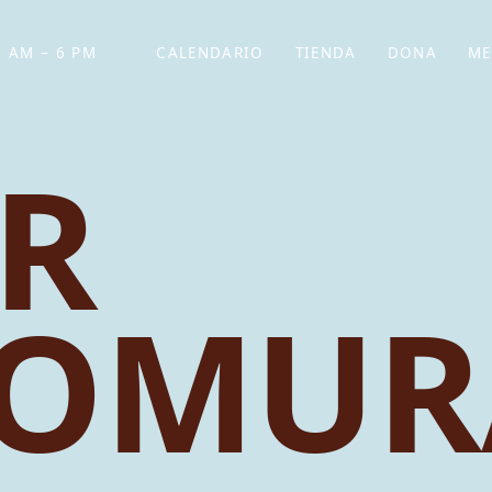
 AM – 6 PM
CALENDARIO
TIENDA
DONA
ME
(SE ABRE EN UNA PEST
(SE ABRE EN
R
MOMUR