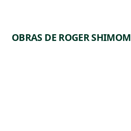
OBRAS DE ROGER SHIMO
ARTWORK
GORDO
N
HIRAB
AYASHI,
AMERI
CAN
PATRIO