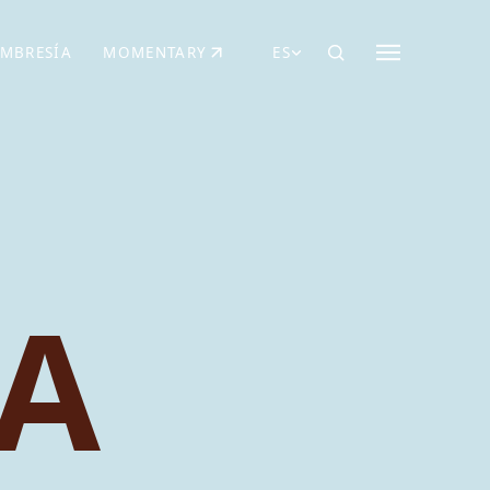
MBRESÍA
MOMENTARY
ES
AÑA NUEVA)
 UNA PESTAÑA NUEVA)
(SE ABRE EN UNA PESTAÑA NUEVA)
A