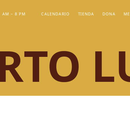
 AM – 8 PM
CALENDARIO
TIENDA
DONA
ME
(SE ABRE EN UNA PEST
(SE ABRE EN
RTO L