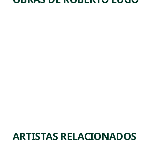
ARTWORK
SISTER
ROSETT
A
THARP
E
Ceramics
Roberto
, 2021
Lugo
ARTISTAS RELACIONADOS