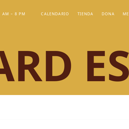
 AM – 8 PM
CALENDARIO
TIENDA
DONA
ME
(SE ABRE EN UNA PEST
(SE ABRE EN
ARD ES