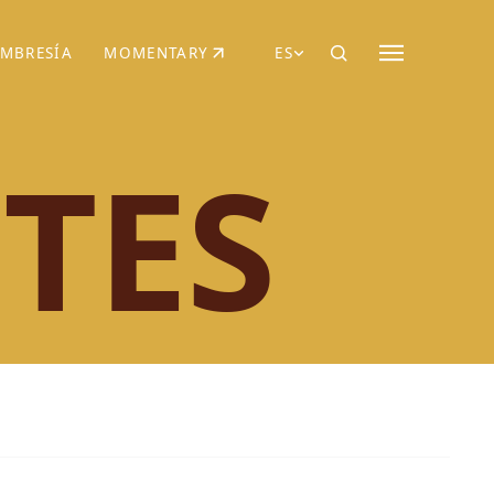
MBRESÍA
MOMENTARY
ES
AÑA NUEVA)
 UNA PESTAÑA NUEVA)
(SE ABRE EN UNA PESTAÑA NUEVA)
TES