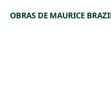
OBRAS DE MAURICE BRAZ
ARTWORK
PEOPLE
ON THE
BEACH:
REVERE
BEACH
Watercolor
Maurice Brazil
,
Prendergast
ca. 1896-1897