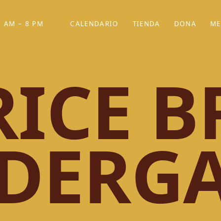
 AM – 8 PM
CALENDARIO
TIENDA
DONA
ME
(SE ABRE EN UNA PEST
(SE ABRE EN
ICE B
DERGA