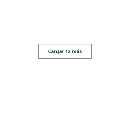
,
,
,
,
S
,
N
,
Cargar 12 más
,
,
,
,
,
,