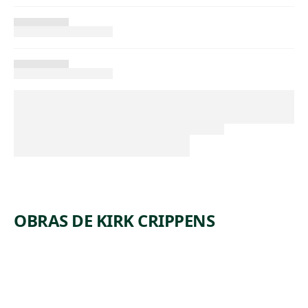
OBRAS DE KIRK CRIPPENS
W
N
W